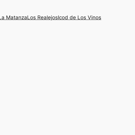
La Matanza
Los Realejos
Icod de Los Vinos