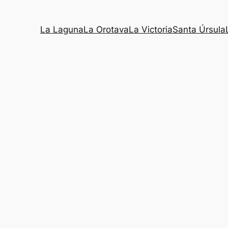
La Laguna
La Orotava
La Victoria
Santa Úrsula