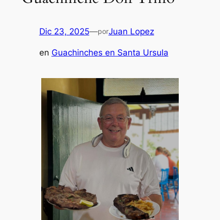
Dic 23, 2025
—
Juan Lopez
por
en
Guachinches en Santa Ursula