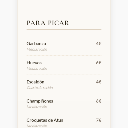
PARA PICAR
Garbanza
4€
Media ración
Huevos
6€
Media ración
Escaldón
4€
Cuarto de ración
Champiñones
6€
Media ración
Croquetas de Atún
7€
Media ración