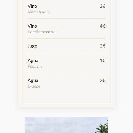
Vino
2€
Media botella
Vino
4€
Botella completa
Jugo
2€
Agua
1€
Pequeña
Agua
2€
Grande