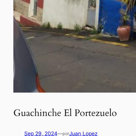
Guachinche El Portezuelo
Sep 29, 2024
—
Juan Lopez
por